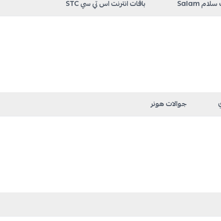
لام Salam
باقات انترنت اس تي سي STC
جوالات هونر