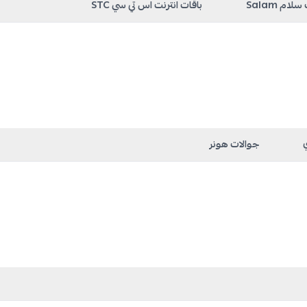
لام Salam
باقات انترنت اس تي سي STC
جوالات هونر