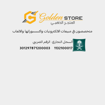
متخصصون في مبيعات الالكترونيات واكسسوراتها والالعاب
السجل التجاري
الرقم الضريبي
301297871200003
1132100017