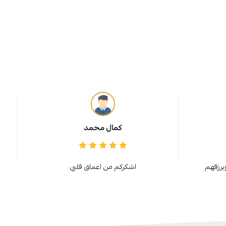
كمال محمد
يرزقهم
اشكركم من اعماق قلبي