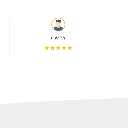
HW TY
مت
وأس