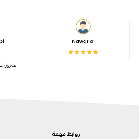
bi
Nawaf cll
اعتبروني ع
روابط مهمة