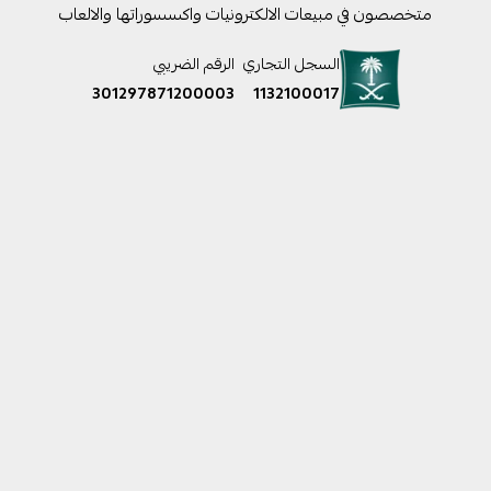
متخصصون في مبيعات الالكترونيات واكسسوراتها والالعاب
السجل التجاري
الرقم الضريبي
301297871200003
1132100017