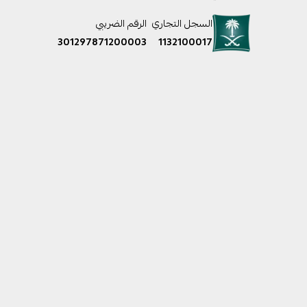
السجل التجاري
الرقم الضريبي
301297871200003
1132100017