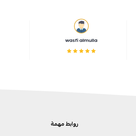
wasfi almulla
روابط مهمة