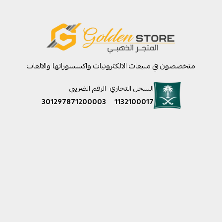
متخصصون في مبيعات الالكترونيات واكسسوراتها والالعاب
السجل التجاري
الرقم الضريبي
301297871200003
1132100017