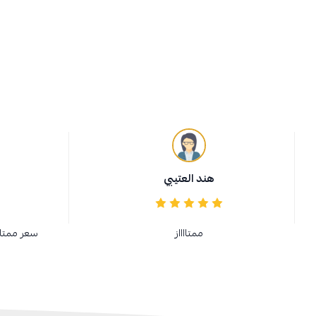
هند العتيبي
ممتااااز
سعر ممتا