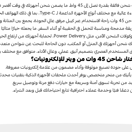
تصل إلى 45 واط، ما يضمن شحن أجهزتك في وقت أقصر دون التأثير على البطارية.
تلف أنواع الأجهزة الداعمة لـ Type-C، بما في ذلك الهواتف الحديثة، التابلت، وأجهزة اللابتوب الخفيفة.
ويقلل من الحاجة لاقتناء ملحقات إضافية.
قة مدمجة ومناسبة للحمل في الحقيبة أو أثناء السفر، ما يجعله خيارًا مثاليًا 
 مثل Power Delivery، لحماية أجهزتك من ارتفاع الحرارة أو التيار الزائد.
ك شحن أجهزتك في المنزل أو المكتب، دون الحاجة للبحث عن شواحن متعددة
 المستخدم العصري بتصميم أنيق، عملي، وعالي الأداء، متوافق مع مختلف بي
 وات من وينر للإلكترونيات؟
 على جودة تصنيع موثوقة وأداء مضمون من علامة إلكترونيات معروفة.
 يأتيك من متجر متخصص يوفر أحدث ملحقات الأجهزة الذكية بتقنيات محدثة
يد من تجربة تسوق آمنة وسريعة مع خيارات دفع مرنة وتوصيل سريع.
دعمًا فنيًا وخدمة عملاء احترافية تتابع احتياجاتك قبل وبعد الشراء.