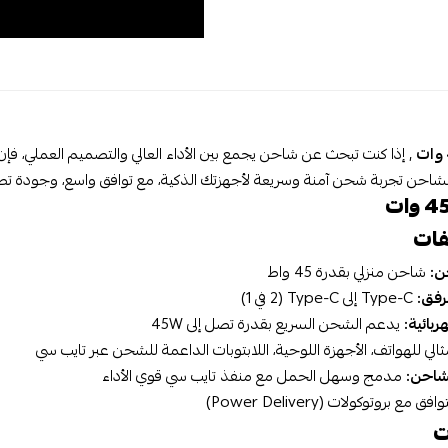
لشاحن تجربة شحن آمنة وسريعة لأجهزتك الذكية، مع توافق واسع، وجودة تصني
فات
ن:
شاحن منزلي بقدرة 45 واط
رفق:
Type-C إلى Type-C (2 في 1)
ربائية:
يدعم الشحن السريع بقدرة تصل إلى 45W
الي للهواتف، الأجهزة اللوحية، اللابتوبات الداعمة للشحن عبر تايب سي
شاحن:
مدمج وسهل الحمل مع منفذ تايب سي قوي الأداء
فق مع بروتوكولات (Power Delivery)
ت