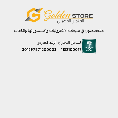
متخصصون في مبيعات الالكترونيات واكسسوراتها والالعاب
السجل التجاري
الرقم الضريبي
301297871200003
1132100017