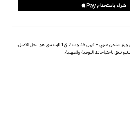
, إذا كنت تبحث عن شاحن يجمع بين الأداء العالي والتصميم العملي، فإن وينر شاحن منزلي + كيبل 45 وات 2 في 1 تايب سي هو الحل الأمثل،
ع تليق باحتياجاتك اليومية والمهنية.