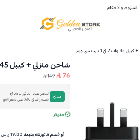
الشروط والاحكام
المتجر الذهبي
 في 1 تايب سي وينر
شاحن منزلي + كيبل 45 وات 2 في 1 تايب سي وينر
76
149
السعر عند الدفع بـ
مدي
مدي
خصم إضافي 10% على سعر البيع
متوفر
أو قسم فاتورتك بقيمة
19.00 ر.س
ع