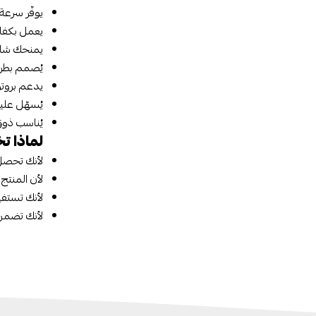
يوفّر سرعة شحن فائقة بقدرة 
يعمل بكفاءة عالية مع مخ
يمنحك شاحن 45 وات راحة الاستخدام عبر كيبل مرفق عالي الجودة، يجمع بين المتانة والمرونة، 
يُصمم بطري
يدعم بروتوكولات الشحن الآمن،
يُسهّل علي
يُناسب ذوق
لماذا تختار شاحن 45
لأنك تحصل
لأن المنتج
لأنك تستف
لأنك تضمن 