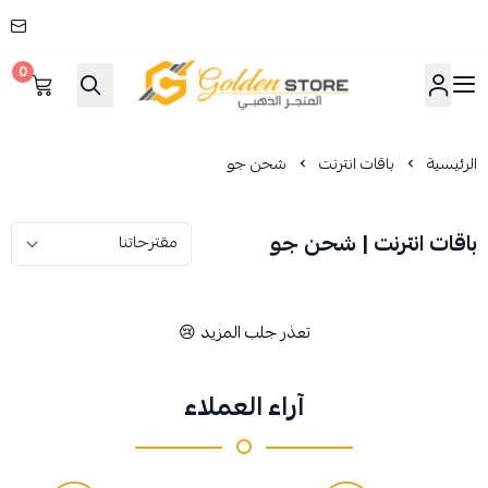
0
المتجر الذهبي
الرئيسية
باقات انترنت
شحن جو
باقات انترنت | شحن جو
تعذر جلب المزيد 😢
آراء العملاء