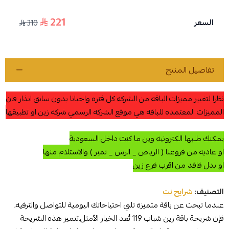
221
السعر
310
تفاصيل المنتج
نظرا لتغيير مميزات الباقه من الشركه كل فتره واحيانا بدون سابق انذار فان
المميزات المعتمده للباقه هي موقع الشركه الرسمي شركه زين او تطبيقها
يمكنك طلبها الكترونيه وين ما كنت داخل السعودية
او عاديه من فروعنا ( الرياض _ الرس _ تمير ) والاستلام منها
او بدل فاقد من اقرب فرع زين
التصنيف:
شرايح نت
عندما تبحث عن باقة متميزة تلبي احتياجاتك اليومية للتواصل والترفيه،
فإن شريحة باقة زين شباب 119 تُعد الخيار الأمثل.تتميز هذه الشريحة