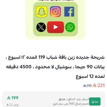
شريحة جديده زين باقة شباب 119 ١لمده ١٢ اسبوع ،
بيانات 90 جيجا ، سوشيال لا محدود ، 4500 دقيقه
لمده 12 اسبوع
221
310
199
السعر عند الدفع بـ
مدي
مدي
خصم إضافي 10% على سعر البيع
توفير 22