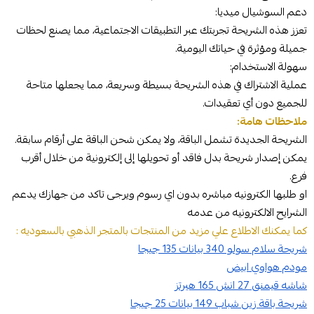
دعم السوشيال ميديا:
تعزز هذه الشريحة تجربتك عبر التطبيقات الاجتماعية، مما يصنع لحظات
جميلة ومؤثرة في حياتك اليومية.
سهولة الاستخدام:
عملية الاشتراك في هذه الشريحة بسيطة وسريعة، مما يجعلها متاحة
للجميع دون أي تعقيدات.
ملاحظات هامة:
الشريحة الجديدة تشمل الباقة، ولا يمكن شحن الباقة على أرقام سابقة.
يمكن إصدار شريحة بدل فاقد أو تحويلها إلى إلكترونية من خلال أقرب
فرع.
او طلبها الكترونيه مباشره بدون اي رسوم ويرجى تاكد من جهازك يدعم
الشرايح الالكترونيه من عدمه
كما يمكنك الاطلاع علي مزيد من المنتجات بالمتجر الذهبي بالسعوديه :
شريحة سلام سولو 340 بيانات 135 جيجا
مودم هواوي ابيض
شاشه قيمنق 27 انش 165 هيرتز
شريحة باقة زين شباب 149 بيانات 25 جيجا