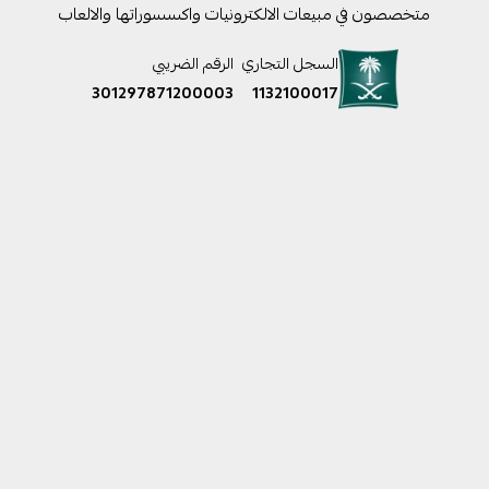
متخصصون في مبيعات الالكترونيات واكسسوراتها والالعاب
السجل التجاري
الرقم الضريبي
301297871200003
1132100017