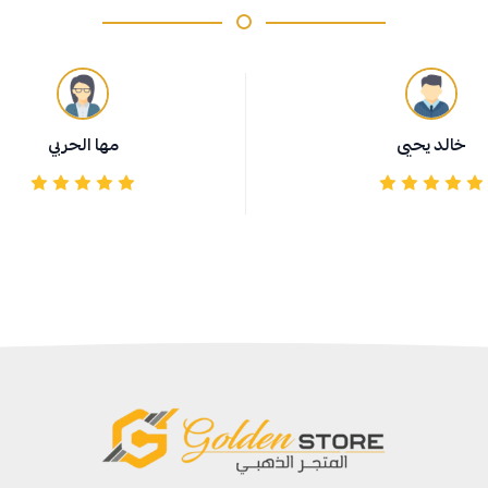
خالد يحيى
مها الحربي