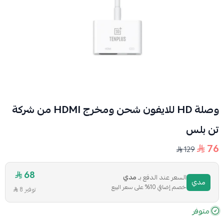
وصلة HD للايفون شحن ومخرج HDMI من شركة
تن بلس
76
129
68
السعر عند الدفع بـ
مدي
مدي
خصم إضافي 10% على سعر البيع
توفير 8
متوفر