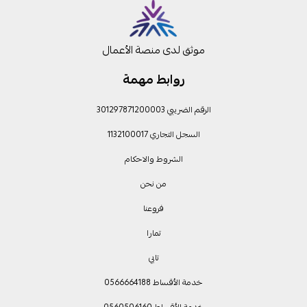
موثق لدى منصة الأعمال
روابط مهمة
الرقم الضريبي 301297871200003
السجل التجاري 1132100017
الشروط والاحكام
من نحن
فروعنا
تمارا
تابي
خدمة الأقساط 0566664188
خدمة الأقساط 0560506160