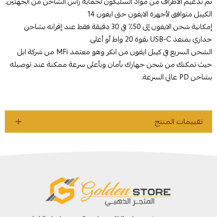
تم تدعيم الاطراف من مواد السليكون لحماية رأس الشاحن من الجهتين.
الكيبل متوافق لأجهزة الايفون حتى ايفون 14
إمكانية شحن الايفون إلى 50٪ في 30 دقيقة فقط عند إقرانه بشاحن
جداري بمنفذ USB-C بقوة 20 واط أو أعلى.
الشحن السريع في كيبل ايفون من انكر وهو معتمد MFi من شركة ابل
حيث تمكنك من شحن جهازك بأمان وبأعلى سرعة ممكنة عند توصيله
بشاحن PD عالي السرعة.
تقييمات المنتج