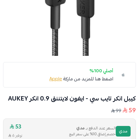
أصلي 100%
اضغط هنا للمزيد من ماركة
Apple
كيبل انكر تايب سي - ايفون لايتننق 0.9 انكر AUKEY
59
99
53
السعر عند الدفع بـ
مدي
مدي
خصم إضافي 10% على سعر البيع
توفير 6