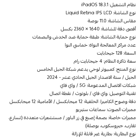
نظام التشغيل: iPadOS 18.3.1
نوع الشاشة: Liquid Retina IPS LCD
مقاس الشاشة: 11.0 بوصة
أقصى دقة للشاشة: 1640 × 2360 بكسل
نوع حماية الشاشة: طبقة حماية ضد الخدش والبصمات
عدد مراكز المعالجة النواة: خماسي النوا
السعة: 128 جيجابايت
سعة ذاكرة النظام: 4 جيجابايت رام
نوع المنتج: كمبيوتر لوحي يدعم شبكة الجيل الخامس
الجيل / سنة الاصدار: الجيل الحادي عشر - 2024
شبكات الاتصال المدعومة: 5G / واي فاي
تقنية التوصيل: واي فاي / بلوتوث / نقطة اتصال
دقة وضوح الكاميرا: الخلفية: 12 ميجابكسل / الأمامية: 12 ميجابكسل
مميزات الصوت: سماعات ستيريو
مميزات خاصة: بصمة إصبع في زر الباور / مستشعرات متعددة (تسارع،
تقارب، جيروسكوب، بوصلة)
نوع البطارية: بطارية غير قابلة للإزالة