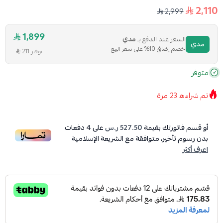
2,110
2,999
1,899
السعر عند الدفع بـ
مدي
مدي
خصم إضافي 10% على سعر البيع
توفير 211
متوفر
تم شراءه
23
مرة
أو قسم فاتورتك بقيمة
527.50 ر.س
على
4
دفعات
بدون رسوم تأخير، متوافقة مع الشريعة الإسلامية
اعرف أكثر