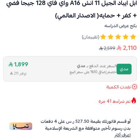
ابل ايباد الجيل 11 انش A16 واي فاي 128 جيجا فضي
+ كفر + حمايه( الاصدار العالمي)
بكج عرض الدراسه
(تقييمان)
2,110
2,599
1,899
السعر عند الدفع بـ
مدي
مدي
خصم إضافي 10% على سعر البيع
توفير 211
نفدت الكمية
تم شراءه
41
مرة
أو قسم فاتورتك بقيمة
527.50 ر.س
على
4
دفعات
بدون رسوم تأخير، متوافقة مع الشريعة الإسلامية
اعرف أكثر