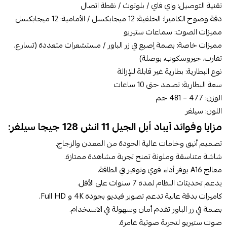
تقنية التوصيل: واي فاي / بلوتوث / نقطة اتصال
دقة وضوح الكاميرا: الخلفية: 12 ميجابكسل / الأمامية: 12 ميجابكسل
مميزات الصوت: سماعات ستيريو
مميزات خاصة: بصمة إصبع في زر الباور / مستشعرات متعددة (تسارع،
تقارب، جيروسكوب، بوصلة)
نوع البطارية: بطارية غير قابلة للإزالة
سعة البطارية: تصمد حتى 10 ساعات
الوزن: 477 – 481 جم
اللون: سيلفر
مزايا وفوائد آيباد أبل الجيل 11 انش 128 جيجا سيلفر:
تصميم أنيق وخامات عالية الجودة من المعدن والزجاج.
شاشة متناسقة وملونة تمنح تجربة مشاهدة ممتازة.
معالج A16 يوفر أداء قوي وتوفير في الطاقة.
يدعم تحديثات النظام لمدة 7 سنوات على الأقل.
كاميرات بدقة عالية تدعم تصوير فيديو بجودة 4K و Full HD.
بصمة في زر الباور تقدم أمان وسهولة في الاستخدام.
صوت ستيريو لتجربة صوتية غامرة.