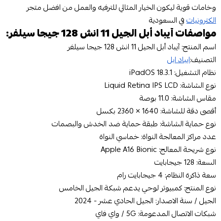
وخامات قوية ليكون الخيار المثالي للترفيه والعمل من افضل متجر
الكترونيات
في السعودية
مواصفات آيباد أبل الجيل 11 انش 128 جيجا سيلفر:
اسم المنتج: آيباد أبل الجيل 11 انش 128 جيجا سيلفر
التصنيف:
ايباد ابل
نظام التشغيل: iPadOS 18.3.1
نوع الشاشة: Liquid Retina IPS LCD
مقاس الشاشة: 11.0 بوصة
أقصى دقة للشاشة: 1640 × 2360 بكسل
نوع حماية الشاشة: طبقة حماية ضد الخدش والبصمات
عدد مراكز المعالجة النواة: خماسي النواة
نوع شريحة المعالج: Apple A16 Bionic
السعة: 128 جيجابايت
سعة ذاكرة النظام: 4 جيجابايت رام
نوع المنتج: كمبيوتر لوحي يدعم شبكة الجيل الخامس
الجيل / سنة الاصدار: الجيل الحادي عشر - 2024
شبكات الاتصال المدعومة: 5G / واي فاي