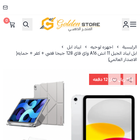
0
المتجر الذهبي
الرئيسية
اجهزه لوحيه
ايباد ابل
ابل ايباد الجيل 11 انش A16 واي فاي 128 جيجا فضي + كفر + حمايه(
الاصدار العالمي)
175 ريال تمارا 12 دفعه