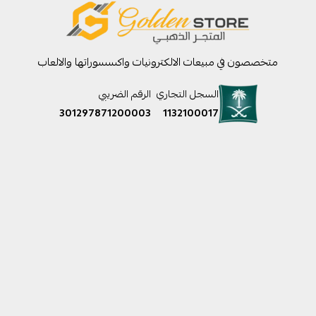
متخصصون في مبيعات الالكترونيات واكسسوراتها والالعاب
السجل التجاري
الرقم الضريبي
301297871200003
1132100017