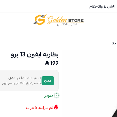
الشروط والاحكام
المتجر الذهبي
بطاريه ايفون 13 برو
199
السعر عند الدفع بـ
مدي
مدي
خصم إضافي 10% على سعر البيع
متوفر
تم شراءه
5
مرات