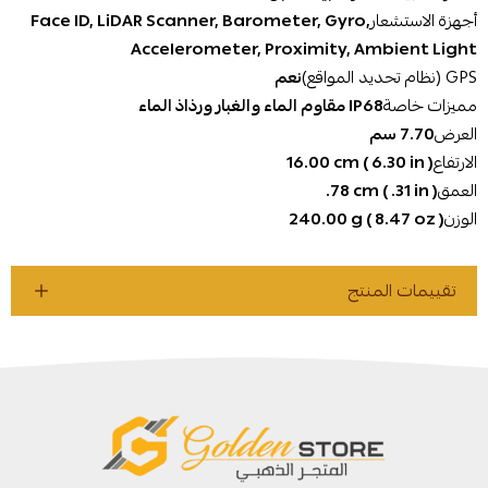
أجهزة الاستشعار
‎Face ID, LiDAR Scanner, Barometer, Gyro,
Accelerometer, Proximity, Ambient Light‎
GPS (نظام تحديد المواقع)
نعم
مميزات خاصة
‎IP68‎ مقاوم الماء والغبار ورذاذ الماء‎
العرض
‎7.70 سم‎
الارتفاع
‎16‎.00‎ cm ( ‎6‎.30‎ in )‎
العمق
‎.78‎ cm ( .31‎ in )‎
الوزن
‎240‎.00‎ g ( ‎8‎.47‎ oz )‎
تقييمات المنتج