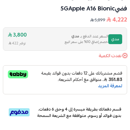
فضي‎‎5‎G‎‎Apple A16‎ Bionic‎
4,222
5,899
3,800
السعر عند الدفع بـ
مدي
مدي
خصم إضافي 10% على سعر البيع
توفير 422
نفدت الكمية
قسم دفعاتك بطريقة ميسرة إلى 4 وحتى 6 دفعات،
بدون فوائد أو رسوم. متوافقة مع الشريعة السمحة