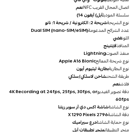
اتصال المجال القريب NFC
نعم
سلسلة الموديل
نوع الشريحة
شريحة 2: الكترونية / شريحة 1: نانو
عدد الشرائح المدعومة
Dual SIM (nano-SIM/eSIM)
اللون
فضي
المنافذ
منفذ الصوت
Lightning
نوع شريحة المعالج
Apple A16 Bionic
نوع البطارية
بطارية ليثيوم أيون
طريقة الشحن
شاحن لاسلكي/سلكي
فلاش
نعم
دقة تصوير الفيديو
4K Recording at 24fps, 25fps, 30fps, or
60fps
نوع الشاشة
شاشة اكس دي آر سوبر ريتنا
دقة الشاشة
2796 X 1290 Pixels
نوع حماية الشاشة
درع سيراميك
متجر التطبيقات
متجر تطبيقات آبل