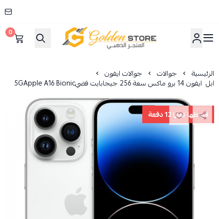
0
المتجر الذهبي
الرئيسية
جوالات
جوالات ايفون
ابل‎‎ ‎‎ ايفون 14 برو ماكس‎‎ ‎سعة 256 جيجابايت‎‎ فضي‎‎5‎G‎‎Apple A16‎ Bionic‎
قسطها تمارا 12 دفعة