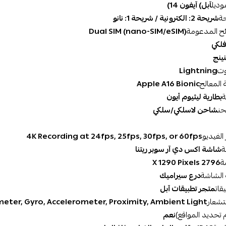
وديل
حة
شريحة 2: الكترونية / شريحة 1: نانو
ئح المدعومة
Dual SIM (nano-SIM/eSIM)
وت
Lightning
المعالج
Apple A16 Bionic
ة
بطارية ليثيوم أيون
حن
شاحن لاسلكي/سلكي
الفيديو
4K Recording at 24fps, 25fps, 30fps, or 60fps
ة
شاشة اكس دي آر سوبر ريتنا
ة
2796 X 1290 Pixels
 الشاشة
درع سيراميك
قات
متجر تطبيقات آبل
تشعار
ometer, Gyro, Accelerometer, Proximity, Ambient Light‎
نعم