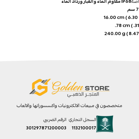
اصة
‎IP68‎ مقاوم الماء والغبار ورذاذ الماء‎
م‎
‎16‎.00‎ cm ( ‎6‎.30‎ 
‎.78‎ cm ( .31‎
‎240‎.00‎ g ( ‎8‎.47‎
متخصصون في مبيعات الالكترونيات واكسسوراتها والالعاب
السجل التجاري
الرقم الضريبي
301297871200003
1132100017