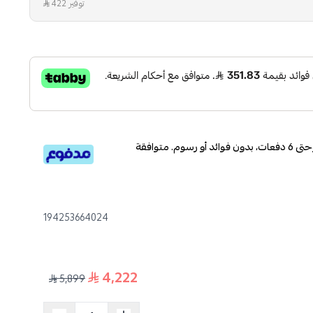
توفير 422
قسم دفعاتك بطريقة ميسرة إلى 4 وحتى 6 دفعات، بدون فوائد أو رسوم. متوافقة
194253664024
4,222
5,899