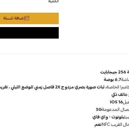
الكمية
إضافة للسلة
بايت
اشة
6.7 بوصة
اميرا الخاصة
 ه
اتف ذكي
غيل
iOS 16
تصال المدعومة
5G
يل
بلوتوث - واي فاي
 القريب NFC
نعم