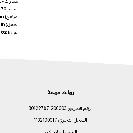
مميزات خ
العرض
‎7.70 س
الارتفاع
in )‎
العمق
 in )‎
الوزن
 oz )‎
روابط مهمة
الرقم الضريبي 301297871200003
السجل التجاري 1132100017
الشروط والاحكام