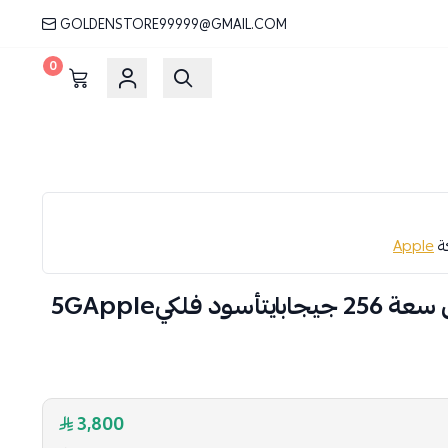
GOLDENSTORE99999@GMAIL.COM
0
كة
Apple
ابل‎‎ ‎‎ ايفون 14 برو ماكس‎‎ ‎سعة 256 جيجابايت‎‎أسود فلكي‎‎5‎G‎‎Apple
3,800