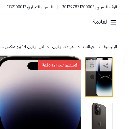
الرقم الضريبي 301297871200003
السجل التجاري 1132100017
القائمة
الرئيسية
جوالات
جوالات ايفون
ابل‎‎ ‎‎ ايفون 14 برو ماكس‎‎ ‎سعة 256 جيجابايت‎‎أسود فلكي‎‎5‎G‎‎Apple A16‎ Bionic‎ مجدد
قسطها تمارا 12 دفعة