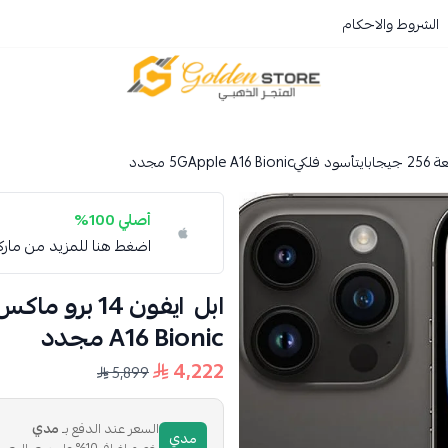
الشروط والاحكام
المتجر الذهبي
أصلي 100%
اضغط هنا للمزيد من مار
A16‎ Bionic‎ مجدد
4,222
5,899
السعر عند الدفع بـ
مدي
مدي
خصم إضافي 10% على سعر البيع