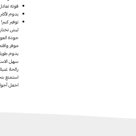
قوته تعادل 
يدوم لأكثر
توفير كبير! قيمة ربع كيلو من ال
ليش تختار 
جودة العود
موفر واقتصا
يدوم طويلاً – كل عود 
سهل الاستخ
رائحة غنية
استمتع بتج
اجعل أجواء