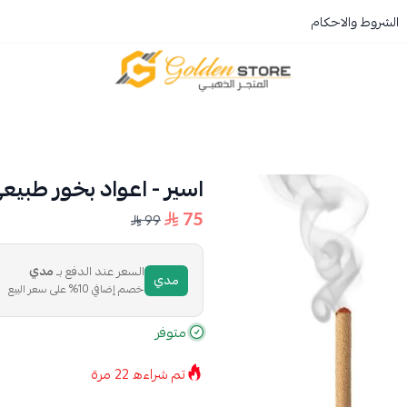
الشروط والاحكام
المتجر الذهبي
اسير - اعواد بخور طبيعي فاخ
75
99
السعر عند الدفع بـ
مدي
مدي
خصم إضافي 10% على سعر البيع
متوفر
تم شراءه
22
مرة