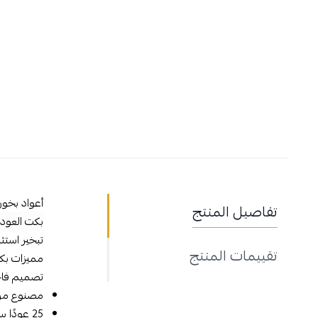
أعواد بخور 
تفاصيل المنتج
بكت العود
تبخير استثن
تقييمات المنتج
مميزات بكت
تصميم فاخر
مصنوع من ا
25 عودًا سميكًا وفاخرًا، يمنحك كل عود أكثر من 35 دقيقة من التبخير المتواصل.