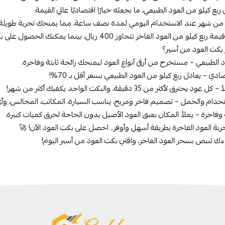
ربع كيلو من العود الطبيعي، ما يجعله خيارًا اقتصاديًا عالي القيمة.
 من شهر عند الاستخدام اليومي لمدة نصف ساعة، مما يمنحك تجربة طويلة ا
عود الفاخر تتجاوز 400 ريال، بينما يمكنك الحصول على بكت العود بـ٩٩ ريال فقط – بجودة مماثلة وتوفير يصل إلى 70%!
بكت العود من أسير؟
 الطبيعي – مستخرج من أرقى أنواع العود ليمنحك رائحة ثابتة وفاخرة.
دي – يعادل ربع كيلو من العود الطبيعي بسعر أقل بـ 70%!
يحترق لأكثر من 35 دقيقة، والبكت الواحد يكفيك أكثر من شهر!
دام والحمل – تصميم فاخر ومريح، يناسب السيارة، المكاتب، المجالس، وأ
 وفاخرة – يملأ المكان بعبق العود الأصيل بدون الحاجة لحرق كميات كبيرة.
ربة العود الفاخرة بطريقة أسهل وأوفر.. احصل على بكت العود الآن! 🚀
ك تنبض بسحر العود الفاخر، واقتنِ بكت العود من أسير اليوم!