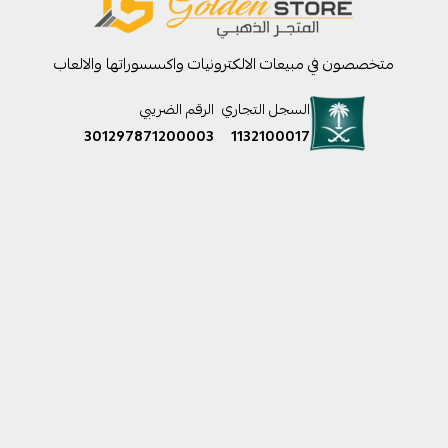
متخصصون في مبيعات الالكترونيات واكسسوراتها والالعاب
السجل التجاري
الرقم الضريبي
301297871200003
1132100017