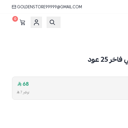
GOLDENSTORE99999@GMAIL.COM
0
ر 25 عود
68
توفير 7