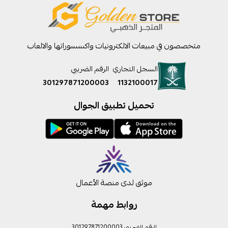
متخصصون في مبيعات الالكترونيات واكسسوراتها والالعاب
السجل التجاري
الرقم الضريبي
301297871200003
1132100017
تحميل تطبيق الجوال
موثق لدى منصة الأعمال
روابط مهمة
الرقم الضريبي 301297871200003