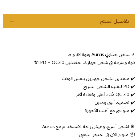
تفاصيل المنتج
⚡️ شاحن جداري Auras بقوة 38 واط
قوة وسرعة في شحن جهازك، بمنفذين PD + QC3.0 🔌
✔️ منفذين لشحن جهازين بنفس الوقت
✔️ PD لتقنية الشحن السريع
✔️ QC 3.0 لأداء أعلى وكفاءة أكثر
✔️ تصميم أنيق ومتين
✔️ متوافق مع أغلب الأجهزة
🔋 اشحن أسرع، وعيش راحة الاستخدام مع Auras
📦 متوفر الآن في المتجر الذهبي