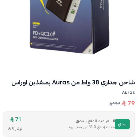
شاحن جداري 38 واط من Auras بمنفذين اوراس
Auras
79
199
71
السعر عند الدفع بـ
مدي
مدي
خصم إضافي 10% على سعر البيع
توفير 8