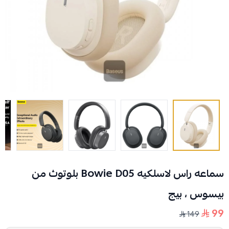
سماعه راس لاسلكيه Bowie D05 بلوتوث من
بيسوس ، بيج
99
149