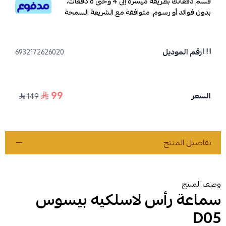
قسم دفعاتك بطريقة ميسرة إلى 4 وحتى 6 دفعات،
بدون فوائد أو رسوم. متوافقة مع الشريعة السمحة
رقم الموديل
6932172626020
99
السعر
149
تفاصيل المنتج
وصف المنتج
سماعة رأس لاسلكيه بيسوس
D05