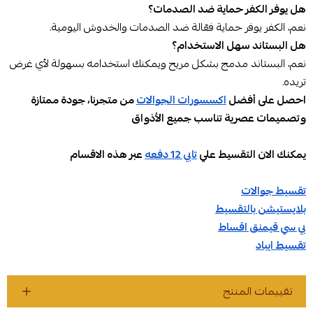
هل يوفر الكفر حماية ضد الصدمات؟
نعم، الكفر يوفر حماية فعّالة ضد الصدمات والخدوش اليومية.
هل البستاند سهل الاستخدام؟
نعم، البستاند مدمج بشكل مريح ويمكنك استخدامه بسهولة لأي غرض
تريده.
احصل على أفضل
اكسسورات الجوالات
من متجرنا، جودة ممتازة
وتصميمات عصرية تناسب جميع الأذواق
يمكنك الان التقسيط علي
تابي 12 دفعه
عبر هذه الاقسام
تقسيط جوالات
بلايستيشن بالتقسيط
بي سي قيمنق اقساط
تقسيط ايباد
تقييمات المنتج