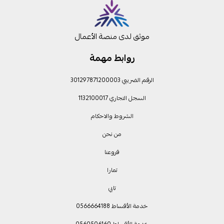
موثق لدى منصة الأعمال
روابط مهمة
الرقم الضريبي 301297871200003
السجل التجاري 1132100017
الشروط والاحكام
من نحن
فروعنا
تمارا
تابي
خدمة الأقساط 0566664188
خدمة الأقساط 0560506160