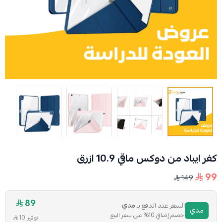
كفر ايباد من دوكس ماقي 10.9 ازرق
99
149
89
السعر عند الدفع بـ
مدي
مدي
خصم إضافي 10% على سعر البيع
توفير 10