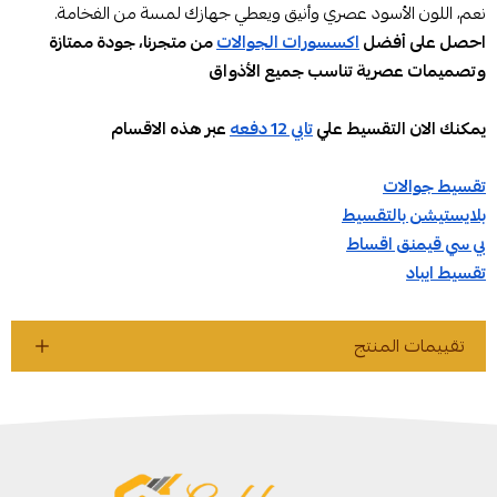
نعم، اللون الأسود عصري وأنيق ويعطي جهازك لمسة من الفخامة.
احصل على أفضل
اكسسورات الجوالات
من متجرنا، جودة ممتازة
وتصميمات عصرية تناسب جميع الأذواق
يمكنك الان التقسيط علي
تابي 12 دفعه
عبر هذه الاقسام
تقسيط جوالات
بلايستيشن بالتقسيط
بي سي قيمنق اقساط
تقسيط ايباد
تقييمات المنتج