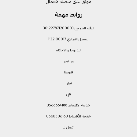
موثق لدى منصة الأعمال
روابط مهمة
الرقم الضريبي 301297871200003
السجل التجاري 1132100017
الشروط والاحكام
من نحن
فروعنا
تمارا
تابي
خدمة الأقساط 0566664188
خدمة الأقساط 0560506160
اتصل بنا