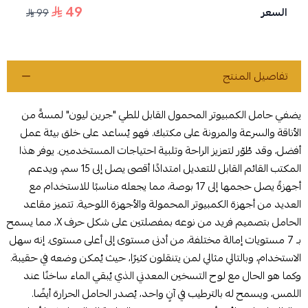
49
السعر
99
تفاصيل المنتج
يضفي حامل الكمبيوتر المحمول القابل للطي "جرين ليون" لمسةً من
الأناقة والسرعة والمرونة على مكتبك. فهو يُساعد على خلق بيئة عمل
أفضل، وقد طُوّر لتعزيز الراحة وتلبية احتياجات المستخدمين. يوفر هذا
المكتب القائم القابل للتعديل امتدادًا أقصى يصل إلى 15 سم، ويدعم
أجهزةً يصل حجمها إلى 17 بوصة، مما يجعله مناسبًا للاستخدام مع
العديد من أجهزة الكمبيوتر المحمولة والأجهزة اللوحية. تتميز مقاعد
الحامل بتصميم فريد من نوعه بمفصلتين على شكل حرف X، مما يسمح
بـ 7 مستويات إمالة مختلفة، من أدنى مستوى إلى أعلى مستوى. إنه سهل
الاستخدام، وبالتالي مثالي لمن يتنقلون كثيرًا، حيث يُمكن وضعه في حقيبة.
وكما هو الحال مع لوح التسخين المعدني الذي يُبقي الماء ساخنًا عند
اللمس، ويسمح له بالترطيب في آنٍ واحد، يُصدر الحامل الحرارة أيضًا.