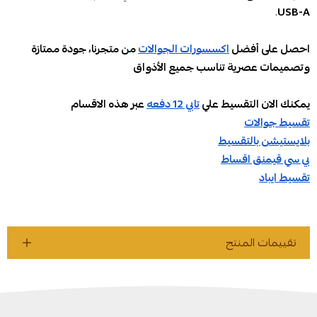
.
USB-A
احصل على أفضل
اكسسورات الجوالات
من متجرنا، جودة ممتازة
وتصميمات عصرية تناسب جميع الأذواق
يمكنك الان التقسيط علي
تابي 12 دفعه
عبر هذه الاقسام
تقسيط جوالات
بلايستيشن بالتقسيط
بي سي قيمنق اقساط
تقسيط ايباد
تقييمات المنتج