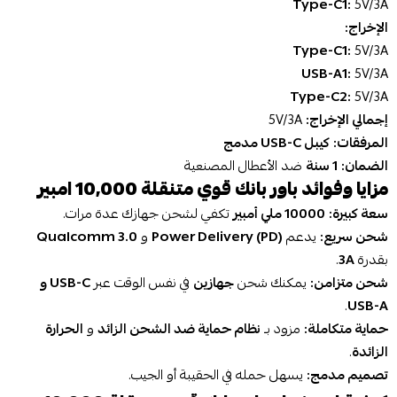
Type-C1:
5V/3A
الإخراج:
Type-C1:
5V/3A
USB-A1:
5V/3A
Type-C2:
5V/3A
إجمالي الإخراج:
5V/3A
المرفقات:
كيبل USB-C مدمج
الضمان:
1 سنة
ضد الأعطال المصنعية
مزايا وفوائد باور بانك قوي متنقلة 10,000 امبير
سعة كبيرة:
10000 ملي أمبير
تكفي لشحن جهازك عدة مرات.
شحن سريع:
يدعم
Power Delivery (PD)
و
Qualcomm 3.0
بقدرة
3A
.
شحن متزامن:
يمكنك شحن
جهازين
في نفس الوقت عبر
USB-C و
.
USB-A
حماية متكاملة:
مزود بـ
نظام حماية ضد الشحن الزائد
و
الحرارة
الزائدة
.
تصميم مدمج:
يسهل حمله في الحقيبة أو الجيب.