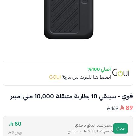
أصلي 100%
اضغط هنا للمزيد من ماركة
GOUI
قوي - سينقي 10 بطارية متنقلة 10,000 ملي امبير
89
169
80
السعر عند الدفع بـ
مدي
مدي
خصم إضافي 10% على سعر البيع
توفير 9