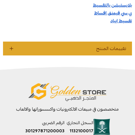
بلايستيشن بالتقسيط
بي سي قيمنق اقساط
تقسيط ايباد
تقييمات المنتج
متخصصون في مبيعات الالكترونيات واكسسوراتها والالعاب
السجل التجاري
الرقم الضريبي
301297871200003
1132100017