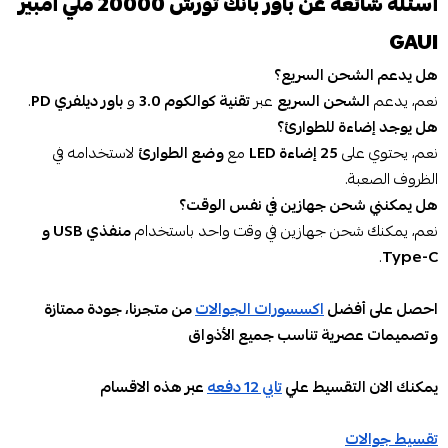
أسئلة شائعة عن باور بانك تورش 20000 ملي أمبير
GAUI
هل يدعم الشحن السريع؟
نعم، يدعم
الشحن السريع
عبر
تقنية كوالكوم 3.0
و
باور ديلفري PD
.
هل يوجد إضاءة للطوارئ؟
نعم، يحتوي على
25 إضاءة LED
مع
وضع الطوارئ
لاستخدامه في
الظروف الصعبة.
هل يمكنني شحن جهازين في نفس الوقت؟
نعم، يمكنك شحن جهازين في وقت واحد باستخدام
منفذي USB و
.
Type-C
احصل على أفضل
اكسسورات الجوالات
من متجرنا، جودة ممتازة
وتصميمات عصرية تناسب جميع الأذواق
يمكنك الان التقسيط علي
تابي 12 دفعه
عبر هذه الاقسام
تقسيط جوالات