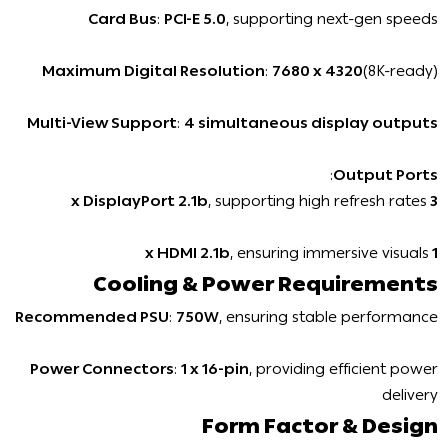
Card Bus
:
PCI-E 5.0
, supporting next-gen speeds
Maximum Digital Resolution
:
7680 x 4320
(8K-ready)
Multi-View Support
:
4 simultaneous display outputs
:
Output Ports
, supporting high refresh rates
3 x DisplayPort 2.1b
, ensuring immersive visuals
1 x HDMI 2.1b
Cooling & Power Requirements
Recommended PSU
:
750W
, ensuring stable performance
Power Connectors
:
1 x 16-pin
, providing efficient power
delivery
Form Factor & Design