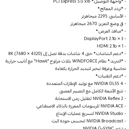
- *واجهة التوصيل:* PCI Express 5.0 x16
- *تردد المعالج:*
- الأساسي: 2295 ميجاهرتز
- في وضع التعزيز: 2670 ميجاهرتز
- *منافذ العرض:*
- 3 × DisplayPort 2.1b
- 1 × HDMI 2.1b
- *دعم الشاشات:* حتى 4 شاشات بدقة تصل إلى 8K (7680 × 4320)
- *التبريد:* نظام WINDFORCE بثلاث مراوح "Hawk" مع أنابيب حرارية
نحاسية وغرفة تبخير لتبديد الحرارة بكفاءة
- *دعم التقنيات:*
- NVIDIA DLSS 4 مع توليد الإطارات المتعددة
- تتبع الأشعة الكامل مع التصيير العصبي
- NVIDIA Reflex 2 لتقليل زمن الاستجابة
- NVIDIA ACE للرسومات المعززة بالذكاء الاصطناعي
- NVIDIA Studio لتسريع عمليات الإبداع
- NVIDIA Broadcast لتحسين جودة البث
- دعم NVIDIA G-SYNC