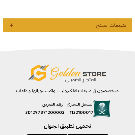
تقييمات المنتج
متخصصون في مبيعات الالكترونيات واكسسوراتها والالعاب
السجل التجاري
الرقم الضريبي
301297871200003
1132100017
تحميل تطبيق الجوال