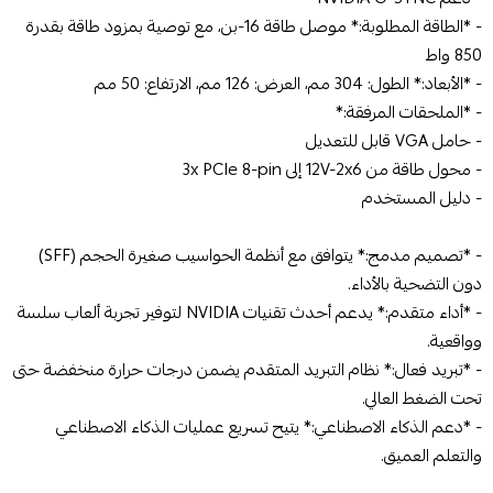
- *الطاقة المطلوبة:* موصل طاقة 16-بن، مع توصية بمزود طاقة بقدرة
850 واط
- *الأبعاد:* الطول: 304 مم، العرض: 126 مم، الارتفاع: 50 مم
- *الملحقات المرفقة:*
- حامل VGA قابل للتعديل
- محول طاقة من 12V-2x6 إلى 3x PCIe 8-pin
- دليل المستخدم
- *تصميم مدمج:* يتوافق مع أنظمة الحواسيب صغيرة الحجم (SFF)
دون التضحية بالأداء.
- *أداء متقدم:* يدعم أحدث تقنيات NVIDIA لتوفير تجربة ألعاب سلسة
وواقعية.
- *تبريد فعال:* نظام التبريد المتقدم يضمن درجات حرارة منخفضة حتى
تحت الضغط العالي.
- *دعم الذكاء الاصطناعي:* يتيح تسريع عمليات الذكاء الاصطناعي
والتعلم العميق.