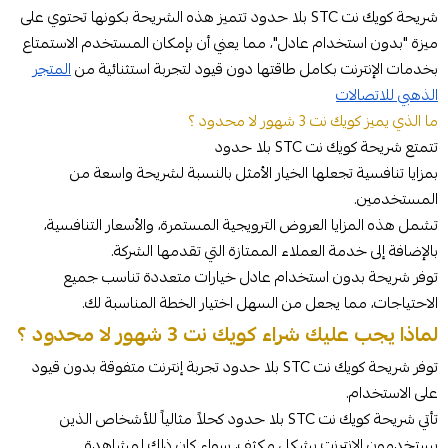
شريحة كويك نت STC بلا حدود تتميز هذه الشريحة بكونها تحتوي على
ميزة "بدون استخدام عادل"، مما يعني أن بإمكان المستخدم الاستمتاع
بخدمات الإنترنت بكامل طاقتها دون قيود لتجربة استثنائية من
المتجر
الذهبي للاتصالات
ما الذي يميز كويك نت 3 شهور لا محدود ؟
تتمتع شريحة كويك نت STC بلا حدود
بمزايا تنافسية تجعلها الخيار الأمثل بالنسبة لشريحة واسعة من
المستخدمين.
تشمل هذه المزايا العروض الترويجية المستمرة، والأسعار التنافسية،
بالإضافة إلى خدمة العملاء الممتازة التي تقدمها الشركة.
توفر شريحة بدون استخدام عادل خيارات متعددة تناسب جميع
الاحتياجات، مما يجعل من السهل اختيار الخطة المناسبة لك.
لماذا يجب عليك شراء كويك نت 3 شهور لا محدود ؟
توفر شريحة كويك نت STC بلا حدود تجربة إنترنت متفوقة بدون قيود
على الاستخدام.
تأتي شريحة كويك نت STC بلا حدود كحلاً مثالياً للأشخاص الذين
يستخدمون الإنترنت بشكل مكثف، سواء كان ذلك لمشاهدة