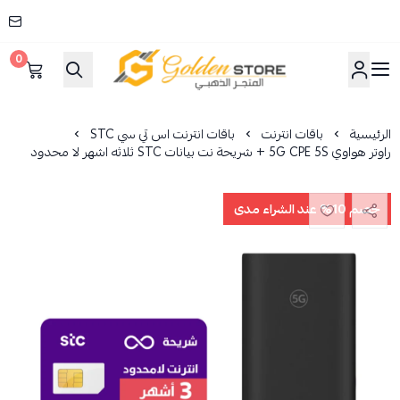
0
المتجر الذهبي
الرئيسية
باقات انترنت
باقات انترنت اس تي سي STC
راوتر هواوي 5G CPE 5S + شريحة نت بيانات STC ثلاثه اشهر لا محدود
خصم 10% عند الشراء مدى