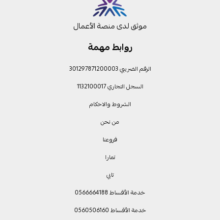
موثق لدى منصة الأعمال
روابط مهمة
الرقم الضريبي 301297871200003
السجل التجاري 1132100017
الشروط والاحكام
من نحن
فروعنا
تمارا
تابي
خدمة الأقساط 0566664188
خدمة الأقساط 0560506160