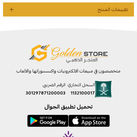
تقييمات المنتج
متخصصون في مبيعات الالكترونيات واكسسوراتها والالعاب
السجل التجاري
الرقم الضريبي
301297871200003
1132100017
تحميل تطبيق الجوال