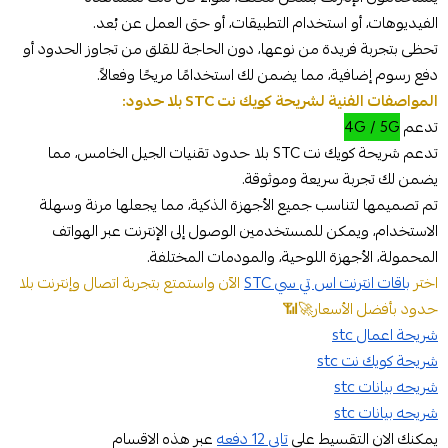
الفيديوهات، أو استخدام التطبيقات، أو حتى العمل عن بُعد.
تحظى بتجربة فريدة من نوعها، دون الحاجة للقلق من تجاوز الحدود أو
دفع رسوم إضافية، مما يضمن لك استخدامًا مريحًا وفعالاً.
المواصفات الفنية لشريحة كويك نت STC بلا حدود:
تدعم
4G / 5G
تدعم شريحة كويك نت STC بلا حدود تقنيات الجيل الخامس، مما
يضمن لك تجربة سريعة وموثوقة.
تم تصميمها لتناسب جميع الأجهزة الذكية، مما يجعلها مرنة وسهلة
الاستخدام، ويمكن للمستخدمين الوصول إلى الإنترنت عبر الهواتف
المحمولة، الأجهزة اللوحية، والمودمات المختلفة.
اختر
باقات انترنت اس تي سي STC
الآن واستمتع بتجربة اتصال وإنترنت بلا
حدود بأفضل الأسعار🚀📶
شريحة اعمال stc
شريحة كويك نت stc
شريحه بيانات stc
شريحه بيانات stc
يمكنك الان التقسيط علي
تابي 12 دفعه
عبر هذه الاقسام