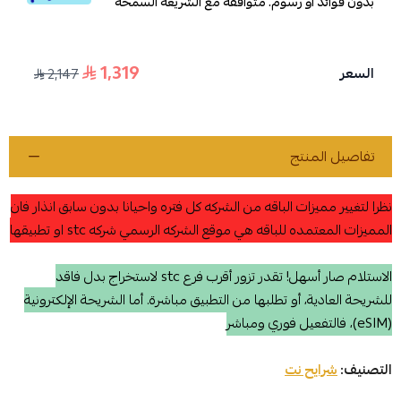
بدون فوائد أو رسوم. متوافقة مع الشريعة السمحة
1,319
السعر
2,147
تفاصيل المنتج
نظرا لتغيير مميزات الباقه من الشركه كل فتره واحيانا بدون سابق انذار فان
المميزات المعتمده للباقه هي موقع الشركه الرسمي شركه stc او تطبيقها
الاستلام صار أسهل! تقدر تزور أقرب فرع stc لاستخراج بدل فاقد
للشريحة العادية، أو تطلبها من التطبيق مباشرة. أما الشريحة الإلكترونية
(eSIM)، فالتفعيل فوري ومباشر
التصنيف:
شرايح نت