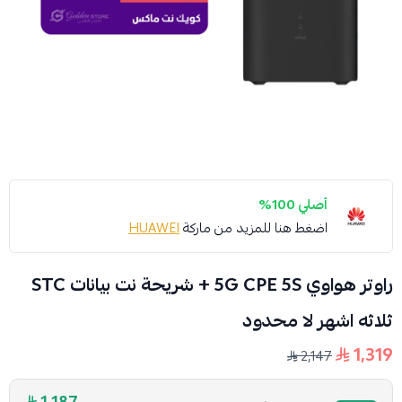
أصلي 100%
اضغط هنا للمزيد من ماركة
HUAWEI
راوتر هواوي 5G CPE 5S + شريحة نت بيانات STC
ثلاثه اشهر لا محدود
1,319
2,147