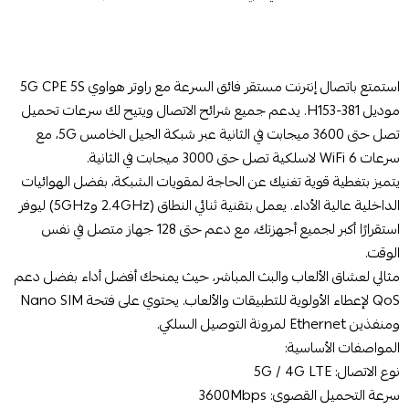
استمتع باتصال إنترنت مستقر فائق السرعة مع راوتر هواوي 5G CPE 5S
موديل H153-381. يدعم جميع شرائح الاتصال ويتيح لك سرعات تحميل
تصل حتى 3600 ميجابت في الثانية عبر شبكة الجيل الخامس 5G، مع
سرعات WiFi 6 لاسلكية تصل حتى 3000 ميجابت في الثانية.
يتميز بتغطية قوية تغنيك عن الحاجة لمقويات الشبكة، بفضل الهوائيات
الداخلية عالية الأداء. يعمل بتقنية ثنائي النطاق (2.4GHz و5GHz) ليوفر
استقرارًا أكبر لجميع أجهزتك، مع دعم حتى 128 جهاز متصل في نفس
الوقت.
مثالي لعشاق الألعاب والبث المباشر، حيث يمنحك أفضل أداء بفضل دعم
QoS لإعطاء الأولوية للتطبيقات والألعاب. يحتوي على فتحة Nano SIM
ومنفذين Ethernet لمرونة التوصيل السلكي.
المواصفات الأساسية:
نوع الاتصال: 5G / 4G LTE
سرعة التحميل القصوى: 3600Mbps