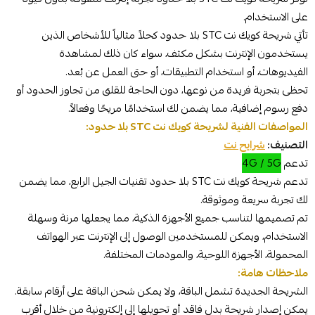
على الاستخدام.
تأتي شريحة كويك نت STC بلا حدود كحلاً مثالياً للأشخاص الذين
يستخدمون الإنترنت بشكل مكثف، سواء كان ذلك لمشاهدة
الفيديوهات، أو استخدام التطبيقات، أو حتى العمل عن بُعد.
تحظى بتجربة فريدة من نوعها، دون الحاجة للقلق من تجاوز الحدود أو
دفع رسوم إضافية، مما يضمن لك استخدامًا مريحًا وفعالاً.
المواصفات الفنية لشريحة كويك نت STC بلا حدود:
التصنيف:
شرايح نت
تدعم
4G / 5G
تدعم شريحة كويك نت STC بلا حدود تقنيات الجيل الرابع، مما يضمن
لك تجربة سريعة وموثوقة.
تم تصميمها لتناسب جميع الأجهزة الذكية، مما يجعلها مرنة وسهلة
الاستخدام، ويمكن للمستخدمين الوصول إلى الإنترنت عبر الهواتف
المحمولة، الأجهزة اللوحية، والمودمات المختلفة.
ملاحظات هامة:
الشريحة الجديدة تشمل الباقة، ولا يمكن شحن الباقة على أرقام سابقة.
يمكن إصدار شريحة بدل فاقد أو تحويلها إلى إلكترونية من خلال أقرب