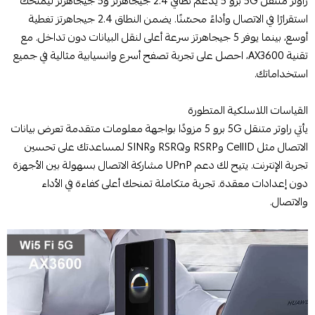
راوتر متنقل 5G برو 5 يدعم نطاقي 2.4 جيجاهرتز و5 جيجاهرتز ليمنحك
استقرارًا في الاتصال وأداءً محسّنًا. يضمن النطاق 2.4 جيجاهرتز تغطية
أوسع، بينما يوفر 5 جيجاهرتز سرعة أعلى لنقل البيانات دون تداخل. مع
تقنية AX3600، احصل على تجربة تصفح أسرع وانسيابية مثالية في جميع
استخداماتك.
القياسات اللاسلكية المتطورة
يأتي راوتر متنقل 5G برو 5 مزودًا بواجهة معلومات متقدمة تعرض بيانات
الاتصال مثل CellID وRSRP وRSRQ وSINR لمساعدتك على تحسين
تجربة الإنترنت. يتيح لك دعم UPnP مشاركة الاتصال بسهولة بين الأجهزة
دون إعدادات معقدة. تجربة متكاملة تمنحك أعلى كفاءة في الأداء
والاتصال.