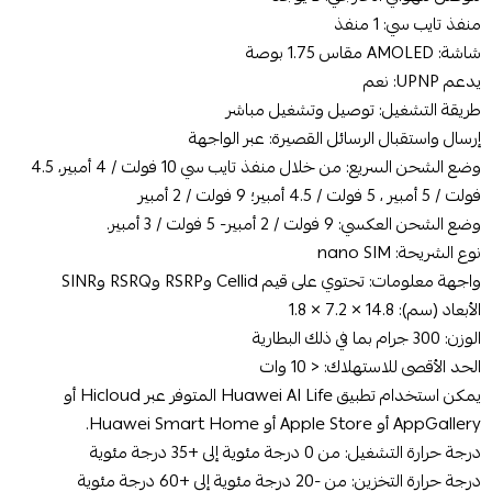
منفذ تايب سي: 1 منفذ
شاشة: AMOLED مقاس 1.75 بوصة
يدعم UPNP: نعم
طريقة التشغيل: توصيل وتشغيل مباشر
إرسال واستقبال الرسائل القصيرة: عبر الواجهة
وضع الشحن السريع: من خلال منفذ تايب سي 10 فولت / 4 أمبير، 4.5
فولت / 5 أمبير ، 5 فولت / 4.5 أمبير؛ 9 فولت / 2 أمبير
وضع الشحن العكسي: 9 فولت / 2 أمبير- 5 فولت / 3 أمبير.
نوع الشريحة: nano SIM
واجهة معلومات: تحتوي على قيم Cellid وRSRP وRSRQ وSINR
الأبعاد (سم): 14.8 × 7.2 × 1.8
الوزن: 300 جرام بما في ذلك البطارية
الحد الأقصى للاستهلاك: < 10 وات
يمكن استخدام تطبيق Huawei AI Life المتوفر عبر Hicloud أو
AppGallery أو Apple Store أو Huawei Smart Home.
درجة حرارة التشغيل: من 0 درجة مئوية إلى +35 درجة مئوية
درجة حرارة التخزين: من -20 درجة مئوية إلى +60 درجة مئوية