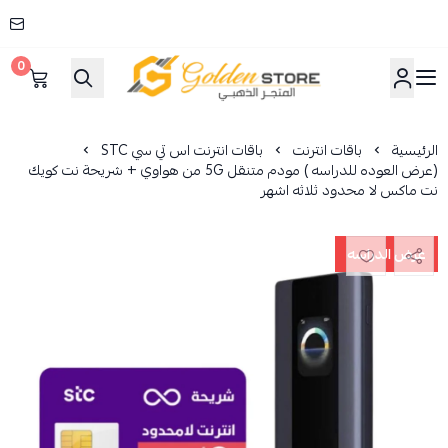
0
المتجر الذهبي
الرئيسية
باقات انترنت
باقات انترنت اس تي سي STC
(عرض العوده للدراسه ) مودم متنقل 5G من هواوي + شريحة نت كويك
نت ماكس لا محدود ثلاثه اشهر
عرض الدراسه