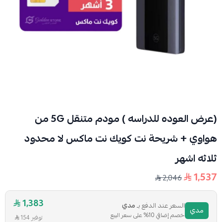
(عرض العوده للدراسه ) مودم متنقل 5G من
هواوي + شريحة نت كويك نت ماكس لا محدود
ثلاثه اشهر
1,537
2,046
1,383
السعر عند الدفع بـ
مدي
مدي
خصم إضافي 10% على سعر البيع
توفير 154