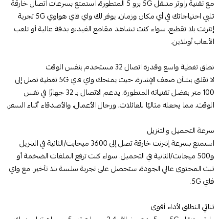
مع تقنية راوتر متنقل 5G برو 5 المتطورة، استمتع بسرعات اتصال خارقة
تلبي احتياجاتك في أي مكان وزمان. يوفر لك واي فاي هواوي 5G تجربة
إنترنت بلا تقطيع، سواء كنت تشاهد مقاطع الفيديو بدقة عالية أو تلعب
الألعاب أونلاين.
نطاق تغطية واسع وقدرة اتصال 32 مستخدم بنفس الوقت
لا تقلق بشأن ضعف الإشارة، حيث يمنحك واي فاي 5G تغطية تصل إلى
100 متر بفضل تقنياته المتطورة. يدعم الاتصال بـ 32 جهازًا في نفس
الوقت، مما يجعله مثاليًا للعائلات، ورجال الأعمال، والأصدقاء أثناء السفر.
سرعة التحميل والتنزيل
استمتع بسرعة إنترنت خارقة تصل إلى 3600 ميجابت/الثانية في التنزيل
و500 ميجابت/الثانية في التحميل. سواء كنت ترفع الملفات الضخمة أو
تبث المحتوى عالي الجودة، ستحصل على تجربة سلسة بلا تأخير. مع واي
فاي 5G.
ثنائي النطاق لأداء أقوى