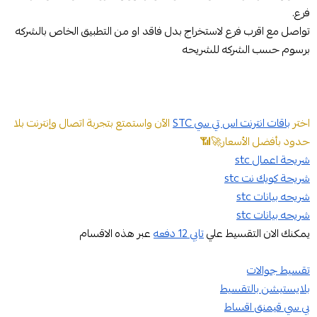
فرع.
تواصل مع اقرب فرع لاستخراج بدل فاقد او من التطبيق الخاص بالشركه
برسوم حسب الشركه للشريحه
اختر
باقات انترنت اس تي سي STC
الآن واستمتع بتجربة اتصال وإنترنت بلا
حدود بأفضل الأسعار🚀📶
شريحة اعمال stc
شريحة كويك نت stc
شريحه بيانات stc
شريحه بيانات stc
يمكنك الان التقسيط علي
تابي 12 دفعه
عبر هذه الاقسام
تقسيط جوالات
بلايستيشن بالتقسيط
بي سي قيمنق اقساط