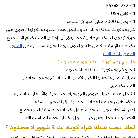
1 × E6888-982
1 × كابل USB
1 × بطارية 7000 مللي أمبير في الساعة
شريحة كويك نت STC بلا حدود تتميز هذه الشريحة بكونها تحتوي على
ميزة "بدون استخدام عادل"، مما يعني أن بإمكان المستخدم الاستمتاع
بخدمات الإنترنت بكامل طاقتها دون قيود لتجربة استثنائية من
المتجر
الذهبي للاتصالات
ما الذي يميز كويك نت 3 شهور لا محدود ؟
تتمتع شريحة كويك نت STC بلا حدود
بمزايا تنافسية تجعلها الخيار الأمثل بالنسبة لشريحة واسعة من
المستخدمين.
تشمل هذه المزايا العروض الترويجية المستمرة، والأسعار التنافسية،
بالإضافة إلى خدمة العملاء الممتازة التي تقدمها الشركة.
توفر شريحة بدون استخدام عادل خيارات متعددة تناسب جميع
الاحتياجات، مما يجعل من السهل اختيار الخطة المناسبة لك.
لماذا يجب عليك شراء كويك نت 3 شهور لا محدود ؟
توفر شريحة كويك نت STC بلا حدود تجربة إنترنت متفوقة بدون قيود