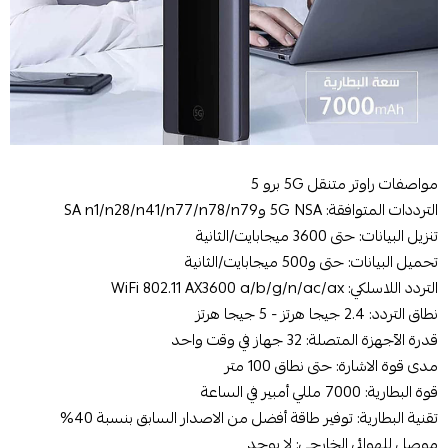
مواصفات راوتر متنقل 5G برو 5
الترددات المتوافقة: 5G NSA وSA n1/n28/n41/n77/n78/n79
تنزيل البيانات: حتى 3600 ميجابايت/الثانية
تحميل البيانات: حتى و500 ميجابايت/الثانية
التردد اللاسلكي: WiFi 802.11 AX3600 a/b/g/n/ac/ax
نطاق التردد: 2.4 جيجا هرتز - 5 جيجا هرتز
قدرة الآجهزة المتصلة: 32 جهاز في وقت واحد
مدى قوة الاشارة: حتى نطاق 100 متر
قوة البطارية: 7000 مللي أمبير في الساعة
تقنية البطارية: توفير طاقة أفضل من الاصدار السابق بنسبة 40%
موصل للهوائي الخارجي: لا يوجد