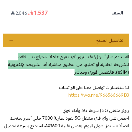
1,537
السعر
2,046
تفاصيل المنتج
الاستلام صار أسهل! تقدر تزور أقرب فرع stc لاستخراج بدل فاقد
للشريحة العادية، أو تطلبها من التطبيق مباشرة. أما الشريحة الإلكترونية
(eSIM)، فالتفعيل فوري ومباشر
للاستفسارات تواصل معنا على الواتساب
https://wa.me/966566669133
راوتر متنقل 5G | سرعة 5G وأداء قوي
احصل على واي فاي متنقل 5G بقوة بطارية 7000 مللي أمبير يمنحك
اتصالًا مستمرًا طوال اليوم. بفضل تقنية AX3600، استمتع بسرعة تحميل