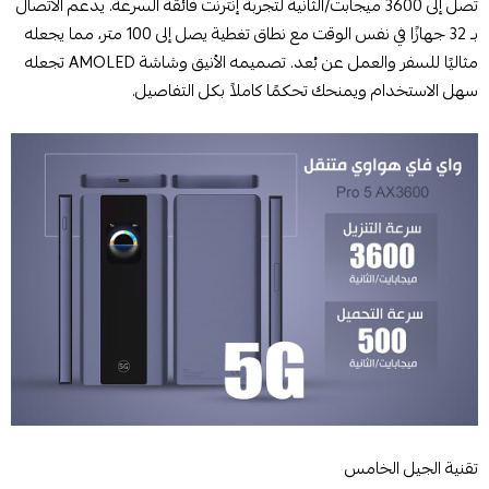
تصل إلى 3600 ميجابت/الثانية لتجربة إنترنت فائقة السرعة. يدعم الاتصال
بـ 32 جهازًا في نفس الوقت مع نطاق تغطية يصل إلى 100 متر، مما يجعله
مثاليًا للسفر والعمل عن بُعد. تصميمه الأنيق وشاشة AMOLED تجعله
سهل الاستخدام ويمنحك تحكمًا كاملاً بكل التفاصيل.
تقنية الجيل الخامس