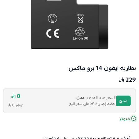
بطاريه ايفون 14 برو ماكس
229
0
السعر عند الدفع بـ
مدي
مدي
خصم إضافي 10% على سعر البيع
توفير 0
متوفر
أو قسم فاتورتك بقيمة
57.25 ر.س
على
4
دفعات