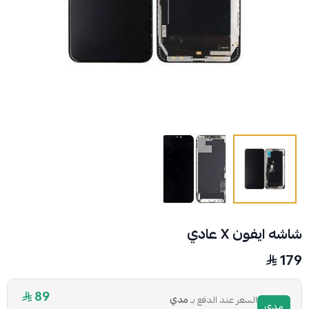
شاشه ايفون X عادي
179
89
السعر عند الدفع بـ
مدي
مدي