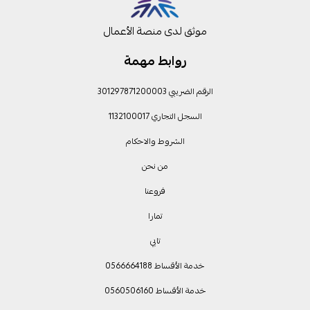
موثق لدى منصة الأعمال
روابط مهمة
الرقم الضريبي 301297871200003
السجل التجاري 1132100017
الشروط والاحكام
من نحن
فروعنا
تمارا
تابي
خدمة الأقساط 0566664188
خدمة الأقساط 0560506160