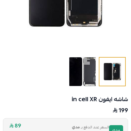
شاشه ايفون in cell XR
199
89
السعر عند الدفع بـ
مدي
مدي