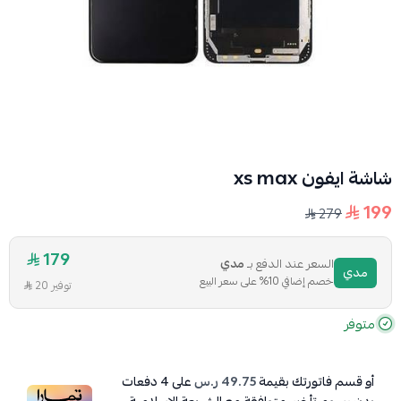
شاشة ايفون xs max
199
279
179
السعر عند الدفع بـ
مدي
مدي
خصم إضافي 10% على سعر البيع
توفير 20
متوفر
أو قسم فاتورتك بقيمة
49.75 ر.س
على
4
دفعات