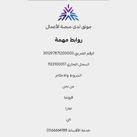
موثق لدى منصة الأعمال
روابط مهمة
الرقم الضريبي 301297871200003
السجل التجاري 1132100017
الشروط والاحكام
من نحن
فروعنا
تمارا
تابي
خدمة الأقساط 0566664188