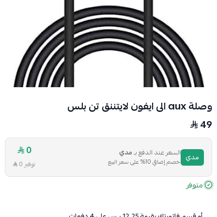
وصلة aux الى ايفون لايتننق تن بلس
49
0
السعر عند الدفع بـ
مدي
مدي
خصم إضافي 10% على سعر البيع
توفير 0
متوفر
أو قسم فاتورتك بقيمة
12.25 ر.س
على
4
دفعات