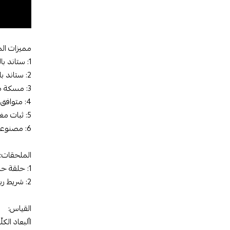
مميزات الم
1: ستاند بالطول
2: ستاند بالعرض
3: مسكة مريحة في الاستخدام
4: متوافق مع الحوامل الماج سيف
5: ثبات مغناطيسي قوي
6: مصنوعة من الالمينيوم المقاوم للخدوش و مواد عالية الجودة (بضمان استبدال مدة سنة في حال وجود تلف في المنتج)
الملحقات:
1: حلقة حديد ماج سيف بملصق 3M
2: شريط ربل بديل
القياس:
األبعاد الكلّية للمنتج: ( X 60mm