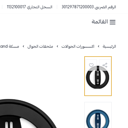
الرقم الضريبي 301297871200003
السجل التجاري 1132100017
القائمة
الرئيسية
اكسسورات الجوالات
ملحقات الجوال
مسكة Limber Stand ماج سيف + يدعم الشحن اللاسلكي+ ستاند من ماس