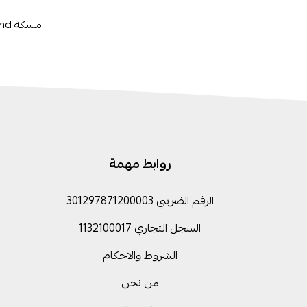
مسكة Limber Stand من Mass حاصلة على شهادة نموذج صناعي من الهيئة العامة للملكية
روابط مهمة
الرقم الضريبي 301297871200003
السجل التجاري 1132100017
الشروط والاحكام
من نحن