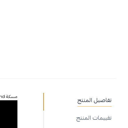
مسكة Limber Stand من Mass
تفاصيل المنتج
تقييمات المنتج