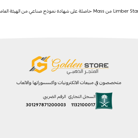
متخصصون في مبيعات الالكترونيات واكسسوراتها والالعاب
السجل التجاري
الرقم الضريبي
301297871200003
1132100017