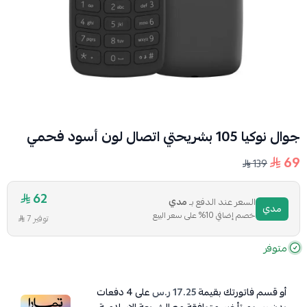
جوال نوكيا 105 بشريحتي اتصال لون أسود فحمي
69
139
62
السعر عند الدفع بـ
مدي
مدي
خصم إضافي 10% على سعر البيع
توفير 7
متوفر
أو قسم فاتورتك بقيمة
17.25 ر.س
على
4
دفعات