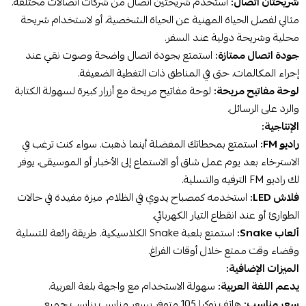
شريحتان اتصال:
استخدم شريحتين اتصال من شركات اتصالات مختلفة.
مثالي لفصل الحياة المهنية عن الحياة الشخصية، أو لاستخدام شريحة
محلية وشريحة دولية عند السفر.
جودة اتصال ممتازة:
استمتع بجودة اتصال واضحة وصوت نقي عند
إجراء المكالمات، حتى في المناطق ذات التغطية الضعيفة.
لوحة مفاتيح مريحة:
لوحة مفاتيح مريحة مع أزرار كبيرة لسهولة الكتابة
والرد على الرسائل.
الإنتاجية:
راديو FM:
استمتع بمحطاتك المفضلة أينما ذهبت. سواء كنت ترغب في
الاسترخاء بعد يوم عمل شاق أو الاستماع إلى الأخبار أو الموسيقى، يوفر
لك راديو FM الترفيه والتسلية.
فلاش LED:
استخدمه كمصباح يدوي في الظلام. ميزة مفيدة في حالات
الطوارئ أو عند انقطاع التيار الكهربائي.
ألعاب Snake:
استمتع بلعبة Snake الكلاسيكية. طريقة رائعة للتسلية
وقضاء وقت ممتع خلال أوقات الفراغ.
الميزات الإضافية:
يدعم اللغة العربية:
سهولة الاستخدام مع واجهة بلغة العربية.
سعر مناسب:
هاتف نوكيا 105 متوفر بسعر مناسب يناسب جميع