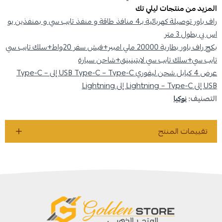
المزيد من منتجات ليلي تك
راف باور توصيلة كهربائية بـ4 منافذ طاقة و منفذ تايب سي و بمنفذين يو
اس بي بطول 3 متر
بكج راف باور بطارية 20000 ملي امبير+فيش سفر 20واط+سلك تايب سي
تايب سي+سلك تايب سي لايتينينق+شاحن سيارة
عرض 4 كيابل شحن ليفوري USB Type-C – Type-C إلى Type-C –
USB إلى Lightning – Type-C إلى Lightning
التصنيف:
نوكيا
تقييمات المنتج