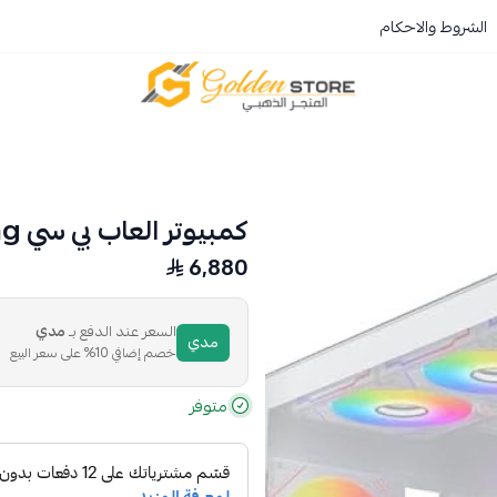
الشروط والاحكام
المتجر الذهبي
كمبيوتر العاب بي سي gaming (تجميعه رقم 4595(
6,880
السعر عند الدفع بـ
مدي
مدي
خصم إضافي 10% على سعر البيع
متوفر