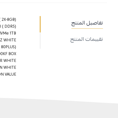
E ( 2X-8GB
تفاصيل المنتج
WIFI ( DDR5
620 NVMe 1TB
تقييمات المنتج
00HZ WHITE
OLD 80PLUS
4600KF BOX
LER WHITE
7FAN WHITE
ALLATION VALUE