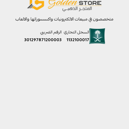
متخصصون في مبيعات الالكترونيات واكسسوراتها والالعاب
السجل التجاري
الرقم الضريبي
301297871200003
1132100017