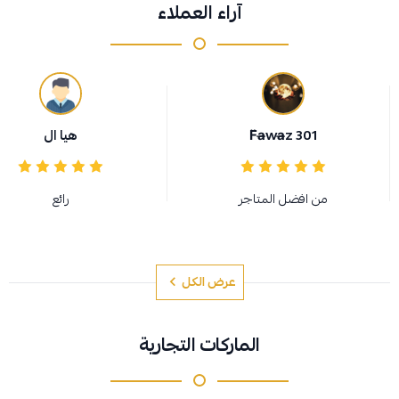
آراء العملاء
F̆̈a̶wa̶z 301
هيا ال
من افضل المتاجر
رائع
عرض الكل
الماركات التجارية