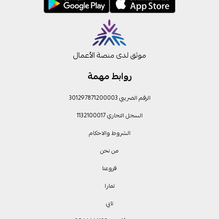
موثق لدى منصة الأعمال
روابط مهمة
الرقم الضريبي 301297871200003
السجل التجاري 1132100017
الشروط والاحكام
من نحن
فروعنا
تمارا
تابي