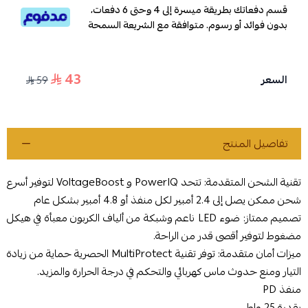
قسم دفعاتك بطريقة ميسرة إلى 4 وحتى 6 دفعات،
بدون فوائد أو رسوم. متوافقة مع الشريعة السمحة
43
السعر
59
تفاصيل المنتج
تقنية الشحن المتقدمة: تتحد PowerIQ و VoltageBoost لتوفير أسرع
شحن ممكن يصل إلى 2.4 أمبير لكل منفذ أو 4.8 أمبير بشكل عام
تصميم ممتاز: ضوء LED ناعم وشبكة من ألياف الكربون معبأة في هيكل
مضغوط لتوفير أقصى قدر من الراحة.
ميزات أمان متقدمة: توفر تقنية MultiProtect الحصرية حماية من زيادة
التيار ومنع حدوث ماس كهربائي والتحكم في درجة الحرارة والمزيد.
منفذ PD
بقدرة 25 واط