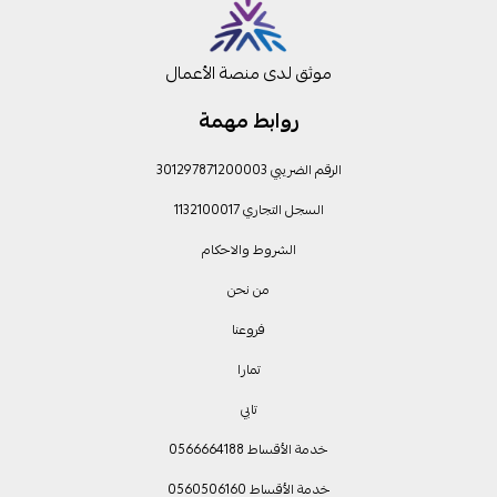
موثق لدى منصة الأعمال
روابط مهمة
الرقم الضريبي 301297871200003
السجل التجاري 1132100017
الشروط والاحكام
من نحن
فروعنا
تمارا
تابي
خدمة الأقساط 0566664188
خدمة الأقساط 0560506160