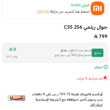
أصلي 100%
اضغط هنا للمزيد من ماركة
XIAOMI
جوال ريلمي C55 256
799
0
السعر عند الدفع بـ
مدي
مدي
خصم إضافي 10% على سعر البيع
توفير 0
متوفر
تم شراءه
6
مرات
أو قسم فاتورتك بقيمة
199.75 ر.س
على
4
دفعات
بدون رسوم تأخير، متوافقة مع الشريعة الإسلامية
اعرف أكثر