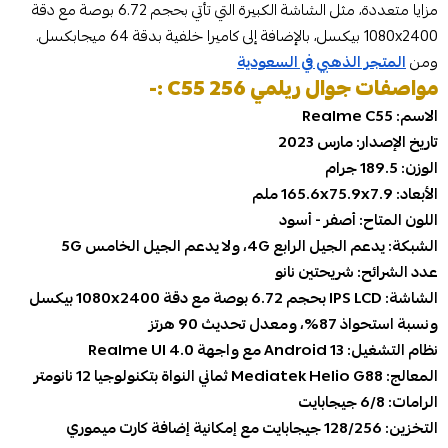
مزايا متعددة، مثل الشاشة الكبيرة التي تأتي بحجم 6.72 بوصة مع دقة
1080x2400 بيكسل، بالإضافة إلى كاميرا خلفية بدقة 64 ميجابكسل.
ومن
المتجر الذهبي في السعودية
مواصفات جوال ريلمي C55 256 :-
الاسم: Realme C55
تاريخ الإصدار: مارس 2023
الوزن: 189.5 جرام
الأبعاد: 165.6x75.9x7.9 ملم
اللون المتاح: أصفر - أسود
الشبكة: يدعم الجيل الرابع 4G، ولا يدعم الجيل الخامس 5G
عدد الشرائح: شريحتين نانو
الشاشة: IPS LCD بحجم 6.72 بوصة مع دقة 1080x2400 بيكسل
ونسبة استحواذ 87%، ومعدل تحديث 90 هرتز
نظام التشغيل: Android 13 مع واجهة Realme UI 4.0
المعالج: Mediatek Helio G88 ثماني النواة بتكنولوجيا 12 نانومتر
الرامات: 6/8 جيجابايت
التخزين: 128/256 جيجابايت مع إمكانية إضافة كارت ميموري