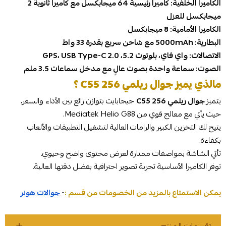
الكاميرا الخلفية: كاميرا رئيسية 64 ميجابكسل مع كاميرا ثانوية 2
ميجابكسل للعزل
الكاميرا الأمامية: 8 ميجابكسل
البطارية: 5000mAh مع شاحن سريع بقدرة 33 واط
الاتصالات: واي فاي، بلوتوث 5.2، GPS، USB Type-C 2.0
الصوت: سماعة واحدة بصوت عالٍ مع مدخل سماعات 3.5 ملم
مالذي يميز جوال ريلمي C55 256 ؟
يتميز
جوال ريلمي C55 256
جيجابايت بتوازن رائع بين الأداء والسعر،
حيث يأتي مع معالج قوي من Mediatek Helio G88.
يتيح لك التخزين الكبير والرامات العالية لتشغيل التطبيقات والألعاب
بكفاءة.
تأتي الشاشة بمواصفات ممتازة لعرض محتوى واضح وحيوي.
توفر الكاميرا الأساسية تجربة تصوير احترافية بفضل دقتها العالية.
يمكن الاستمتاع بالمزيد من الخصومات من قسم :
-
جوالات هونر
تقييمات المنتج