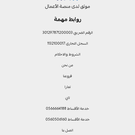
موثق لدى منصة الأعمال
روابط مهمة
الرقم الضريبي 301297871200003
السجل التجاري 1132100017
الشروط والاحكام
من نحن
فروعنا
تمارا
تابي
خدمة الأقساط 0566664188
خدمة الأقساط 0560506160
اتصل بنا