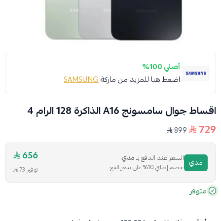
أصلي 100%
اضغط هنا للمزيد من ماركة
SAMSUNG
اقساط جوال سامسونج A16 الذاكرة 128 الرام 4
729
899
656
السعر عند الدفع بـ
مدي
مدي
خصم إضافي 10% على سعر البيع
توفير 73
متوفر