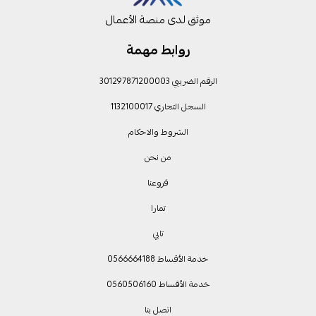
موثق لدى منصة الأعمال
روابط مهمة
الرقم الضريبي 301297871200003
السجل التجاري 1132100017
الشروط والاحكام
من نحن
فروعنا
تمارا
تابي
خدمة الأقساط 0566664188
خدمة الأقساط 0560506160
اتصل بنا