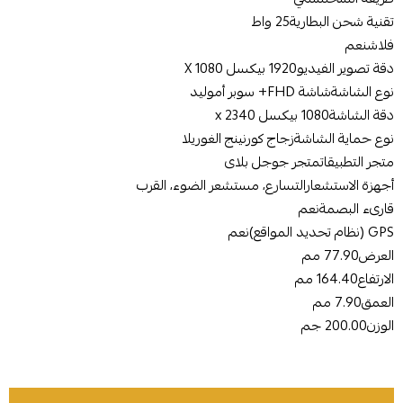
تقنية شحن البطارية25 واط
فلاشنعم
دقة تصوير الفيديو1920 بيكسل X 1080
نوع الشاشة‎شاشة FHD+ سوبر أموليد‎
دقة الشاشة1080 بيكسل x 2340
نوع حماية الشاشةزجاج كورنينج الغوريلا
متجر التطبيقاتمتجر جوجل بلاى
أجهزة الاستشعار‎التسارع، مستشعر الضوء، القرب‎
قارىء البصمةنعم
GPS (نظام تحديد المواقع)نعم
العرض‎77.90 مم‎
الارتفاع‎164.40 مم‎
العمق‎7.90 مم‎
الوزن‎200.00 جم‎