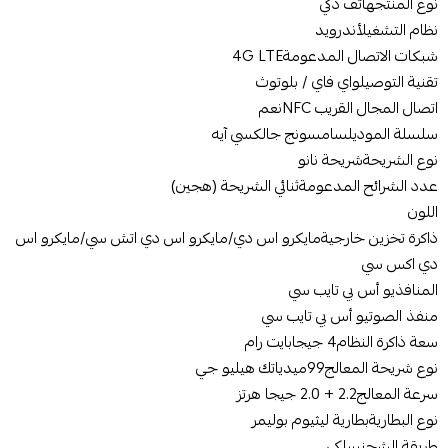
نوع المنتجهاتف ذكي
نظام التشغيلأندرويد
شبكات الاتصال المدعومة4G LTE
تقنية التوصيلواي فاي / بلوتوث
اتصال المجال القريب NFCنعم
سلسلة الموديل‎سامسونج جالكسي آيه‎
نوع الشريحة‎شريحة نانو‎
عدد الشرائح المدعومةثنائي الشريحة (هجين)
اللون‎
ذاكرة تخزين خارجيةمايكرو اس دي/مايكرو اس دي اتش سي/مايكرو اس
دي اكس سي
المنافذ‎يو أس بي تايب سي‎
منفذ الصوتيو أس بي تايب سي
سعة ذاكرة النظام4 جيجابايت رام
نوع شريحة المعالج99ميدياتك هيليو جي
سرعة المعالج2.2 + 2.0 جيجا هرتز
نوع البطارية‎بطارية ليثيوم بوليمر‎
طريقة الشحنسلكي