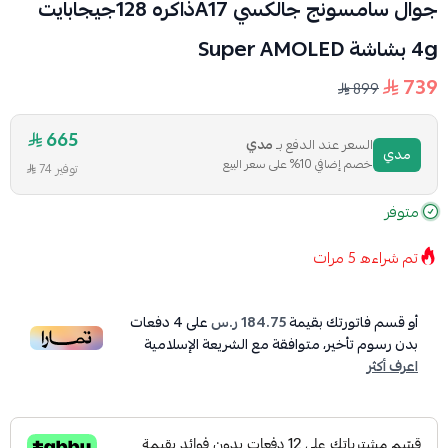
جوال سامسونج جالكسي A17ذاكره 128جيجابايت
4g بشاشة Super AMOLED
739
899
665
السعر عند الدفع بـ
مدي
مدي
خصم إضافي 10% على سعر البيع
توفير 74
متوفر
تم شراءه
5
مرات
أو قسم فاتورتك بقيمة
184.75 ر.س
على
4
دفعات
بدون رسوم تأخير، متوافقة مع الشريعة الإسلامية
اعرف أكثر