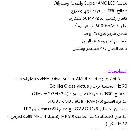
شاشة Super AMOLED واضحة ومشرقة.
معالج Exynos 1330 قوي وسريع.
كاميرا رئيسية بدقة 50MP ممتازة.
بطارية 5000mAh تدوم طويلًا.
شحن سريع بقوة 25 واط.
تصميم أنيق وخفيف الوزن.
دعم اتصال 4G مستمر وسلس
المواصفات :
الشاشة: 6.7 بوصة Super AMOLED، دقة FHD+، معدل تحديث
90 Hz، محمية بزجاج Gorilla Glass Victus.
المعالج: Exynos 1330 ثماني النواة (2.4 GHz + 2 GHz).
الذاكرة العشوائية (RAM): 4GB / 6GB / 8GB.
التخزين الداخلي: 128 GV 6GB مع دعم microSD حتى 2 TB.
الكاميرا الخلفية: ثلاثية العدسة (50 MP رئيسية + 5 MP فائقة العرض +
2 MP ماكرو).