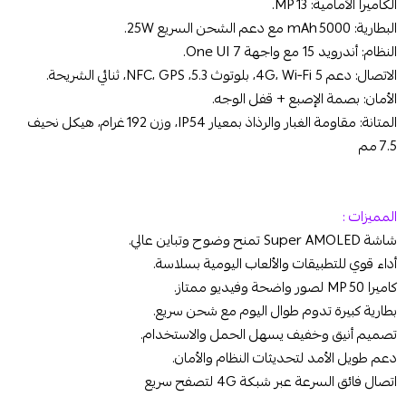
الكاميرا الأمامية: 13 MP.
البطارية: 5000 mAh مع دعم الشحن السريع 25W.
النظام: أندرويد 15 مع واجهة One UI 7.
الاتصال: دعم 4G، Wi‑Fi 5، بلوتوث 5.3، NFC، GPS، ثنائي الشريحة.
الأمان: بصمة الإصبع + قفل الوجه.
المتانة: مقاومة الغبار والرذاذ بمعيار IP54، وزن 192 غرام، هيكل نحيف
7.5 مم
المميزات :
شاشة Super AMOLED تمنح وضوح وتباين عالي.
أداء قوي للتطبيقات والألعاب اليومية بسلاسة.
كاميرا 50 MP لصور واضحة وفيديو ممتاز.
بطارية كبيرة تدوم طوال اليوم مع شحن سريع.
تصميم أنيق وخفيف يسهل الحمل والاستخدام.
دعم طويل الأمد لتحديثات النظام والأمان.
اتصال فائق السرعة عبر شبكة 4G لتصفح سريع