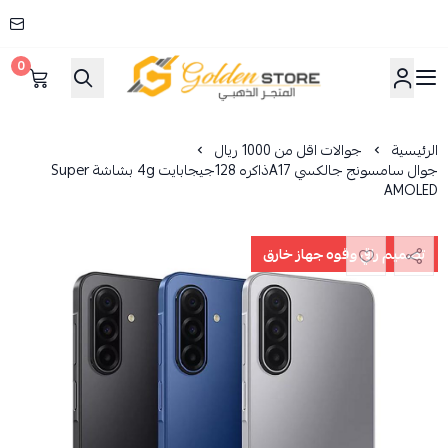
0
المتجر الذهبي
الرئيسية
جوالات اقل من 1000 ريال
جوال سامسونج جالكسي A17ذاكره 128جيجابايت 4g بشاشة Super
AMOLED
تصميم راقي وقوه جهاز خارق