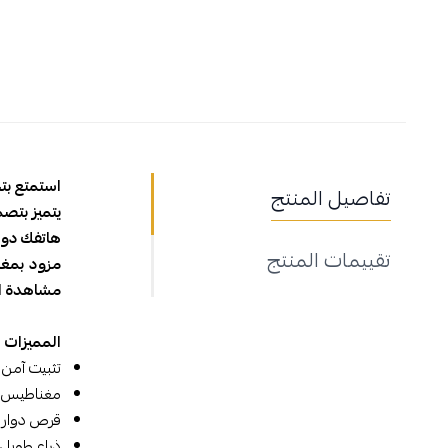
استمتع بتجرب
تفاصيل المنتج
يتميز بتص
هاتفك دون 
تقييمات المنتج
مزود بمغن
مشاهدة ال
المميزات
تثبيت آمن 
مغناطيس فا
قرص دوار 360°: لضبط زاوية العرض بسهولة سواء أفقية أو عمودية
ذراع طويل 