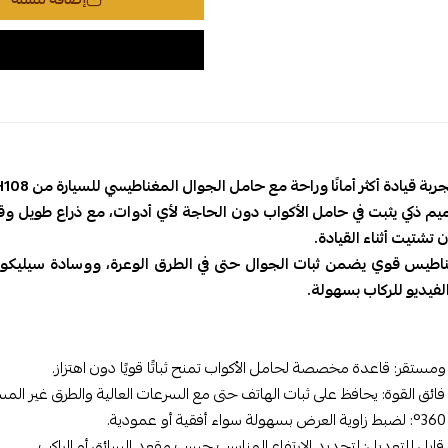
ة قيادة أكثر أمانًا وراحة مع حامل الجوال المغناطيسي للسيارة من Tiknal – TK-H108.
ميم ذكي يثبت في حامل الأكواب دون الحاجة لأي أدوات، مع ذراع طويل وق
تشتيت أثناء القيادة.
اطيس قوي يضمن ثبات الجوال حتى في الطرق الوعرة، ووسادة سيليكونية
فيديو للركاب بسهولة.
ومستقر: قاعدة مخصصة لحامل الأكواب تمنح ثباتًا قويًا دون اهتزاز.
ئق القوة: يحافظ على ثبات الهاتف حتى مع السرعات العالية والطرق غير المس
.
قابل للتعديل: لتحديد الارتفاع المناسب حسب مقعد السائق أو الراكب.