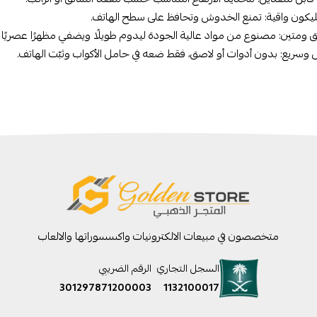
يكون واقية: تمنع الخدوش وتحافظ على سطح الهاتف.
 ومتين: مصنوع من مواد عالية الجودة ليدوم طويلًا ويضفي مظهرًا عصريًا 
وسريع: بدون أدوات أو لاصق، فقط ضعه في حامل الأكواب وثبّت الهاتف.
متخصصون في مبيعات الالكترونيات واكسسوراتها والالعاب
السجل التجاري
الرقم الضريبي
301297871200003
1132100017