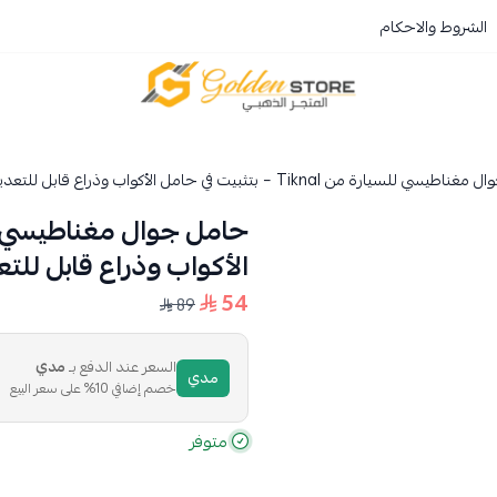
الشروط والاحكام
المتجر الذهبي
لسيارة من Tiknal – بتثبيت في حامل الأكواب وذراع قابل للتعديل 360°
الأكواب وذراع قابل للتعديل
54
89
السعر عند الدفع بـ
مدي
مدي
خصم إضافي 10% على سعر البيع
متوفر