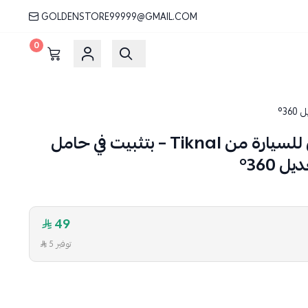
GOLDENSTORE99999@GMAIL.COM
0
حامل جوال مغناطيسي للسيارة من Tiknal – بتثبيت في حامل
 360°
49
توفير 5