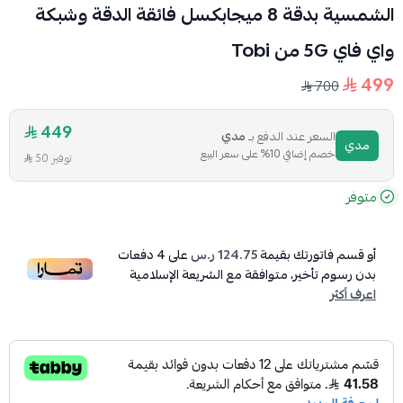
الشمسية بدقة 8 ميجابكسل فائقة الدقة وشبكة
واي فاي 5G من Tobi
499
700
449
السعر عند الدفع بـ
مدي
مدي
خصم إضافي 10% على سعر البيع
توفير 50
متوفر
أو قسم فاتورتك بقيمة
124.75 ر.س
على
4
دفعات
بدون رسوم تأخير، متوافقة مع الشريعة الإسلامية
اعرف أكثر