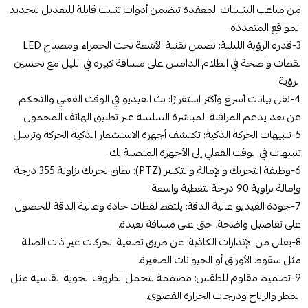
من متاعب التثبيتات المعقدة تتضمن أدوات تثبيت قابلة للتعديل لتحديد
المواقع المتعددة.
3-قدرة الرؤية الليلية: تضمن تقنية الأشعة تحت الحمراء ومصباح LED
لقطات واضحة في الظلام الدامس على مسافة كبيرة في الليل مع تحسين
الرؤية.
4-نقل بيانات أسرع وأكثر استقرارًا: بث الفيديو في الوقت الفعلي والتحكم
عن بعد يدعم المراقبة المباشرة السلسة عبر تطبيق الهاتف المحمول.
5-تنبيهات الحركة الذكية: تكتشف أجهزة الاستشعار الذكية الحركة وترسل
تنبيهات في الوقت الفعلي إلى الأجهزة المتصلة بك.
6-وظيفة التحريك والإمالة والتكبير (PTZ): نطاق تحريك بزاوية 355 درجة
وإمالة بزاوية 90 درجة لتغطية واسعة.
7-جودة الفيديو عالية الدقة: يلتقط لقطات حادة وعالية الدقة للحصول
على تفاصيل واضحة، حتى على مسافة بعيدة.
8-يقلل من الإنذارات الكاذبة: عن طريق تصفية الحركات غير ذات الصلة
مثل سقوط الأوراق أو الحيوانات الصغيرة.
9-تصميم مقاوم للطقس: مصممة لتحمل الظروف الجوية القاسية مثل
المطر والرياح ودرجات الحرارة القصوى.